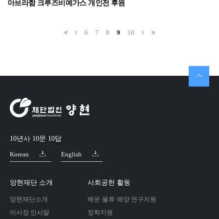
아브라함 크루즈비예가스 개인전 후원
6
7
8
9
10
10년사 10문 10답
Korean
English
양현재단 소개
사회공헌 활동
양현재단소개
해운·물류·해양 연구지원
이사장 인사말
장학지원