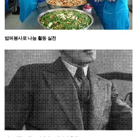
밥퍼봉사로 나눔 활동 실천