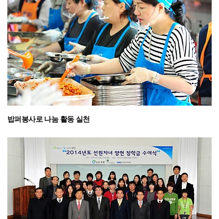
밥퍼봉사로 나눔 활동 실천