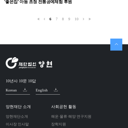
'좋은집' 아동 초청 전통공예체험 후원
6
7
8
9
10
10년사 10문 10답
Korean
English
양현재단 소개
사회공헌 활동
양현재단소개
해운·물류·해양 연구지원
이사장 인사말
장학지원