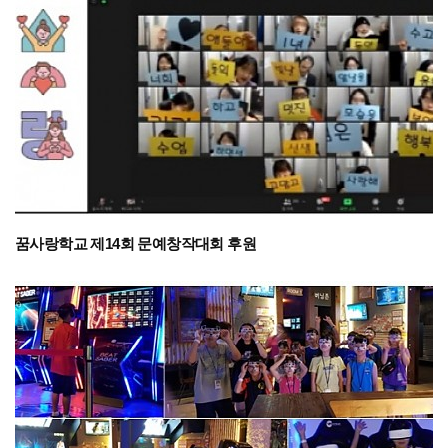
꿈사랑학교 제14회 문예창작대회 후원