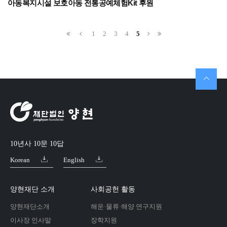
아동복지시설 보호아동 전통공예체험Kit 후원
1
2
3
4
5
10년사 10문 10답
Korean
English
양현재단 소개
사회공헌 활동
양현재단소개
해운·물류·해양 연구지원
이사장 인사말
장학지원