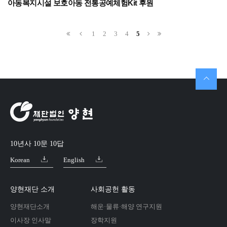
아동복지시설 보호아동 전통공예체험Kit 후원
1
2
3
4
5
10년사 10문 10답
Korean
English
양현재단 소개
사회공헌 활동
양현재단소개
해운·물류·해양 연구지원
이사장 인사말
장학지원