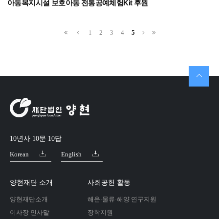
아동복지시설 보호아동 전통공예체험Kit 후원
1
2
3
4
5
10년사 10문 10답
Korean
English
양현재단 소개
사회공헌 활동
양현재단소개
해운·물류·해양 연구지원
이사장 인사말
장학지원