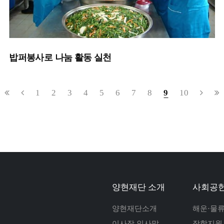
밥퍼봉사로 나눔 활동 실천
1
2
3
4
5
6
7
8
9
10
양현재단 소개
사회공헌
양현재단소개
해운·물
이사장 인사말
장학지원