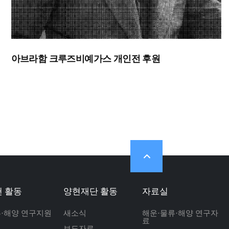
아브라함 크루즈비예가스 개인전 후원
 활동
양현재단 활동
자료실
류·해양 연구지원
새소식
해운·물류·해양 연구자
료
보도자료