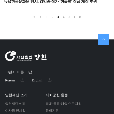
뉴욕한국문화원 전시, 강익중 작가 '한글벽' 작품 제작 후원
1
2
3
4
5
10년사 10문 10답
Korean
English
양현재단 소개
사회공헌 활동
양현재단소개
해운·물류·해양 연구지원
이사장 인사말
장학지원