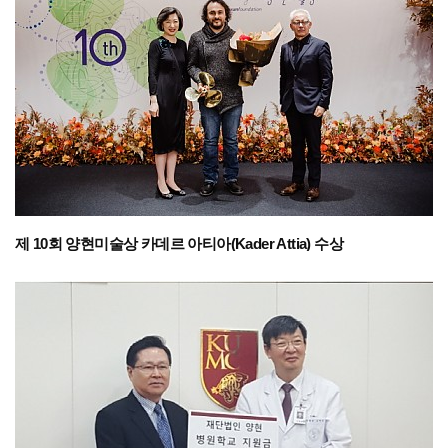
제 10회 양현미술상 카데르 아티아(Kader Attia) 수상