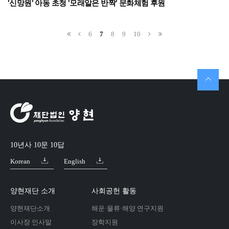
'신망원' 아동 초청 '모래알은 반짝' 문화체험 후원
6
7
8
9
10
10년사 10문 10답
Korean
English
양현재단 소개
사회공헌 활동
양현재단소개
해운·물류·해양 연구지원
이사장 인사말
장학지원