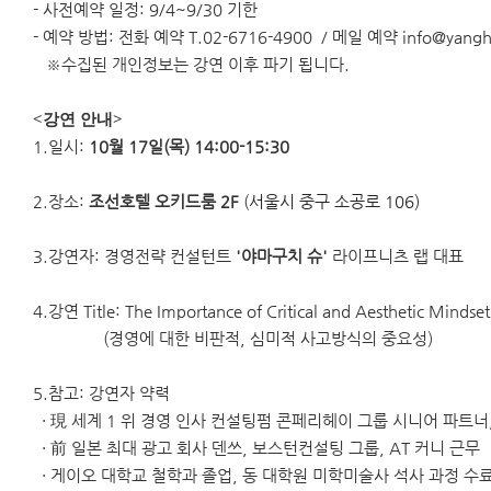
- 사전예약 일정: 9/4~9/30 기한
- 예약 방법: 전화 예약 T.02-6716-4900 / 메일 예약 info@yangh
※수집된 개인정보는 강연 이후 파기 됩니다.
<강연 안내>
1.일시:
10월 17일(목) 14:00-15:30
2.장소:
조선호텔 오키드룸 2F
(
서울시 중구 소공로 106)
3.강연자: 경영전략 컨설턴트
'야마구치 슈'
라이프니츠 랩 대표
4.
강연
Title: The Importance of Critical and Aesthetic Mind
(
경영에 대한 비판적, 심미적 사고방식의 중요성)
5.참고: 강연자 약력
· 現 세계 1 위 경영 인사 컨설팅펌 콘페리헤이 그룹 시니어 파트
· 前 일본 최대 광고 회사 덴쓰, 보스턴컨설팅 그룹, AT 커니 근무
· 게이오 대학교 철학과 졸업, 동 대학원 미학미술사 석사 과정 수