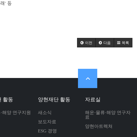
래' 등
이전
다음
목록
 활동
양현재단 활동
자료실
류·해양 연구지원
새소식
해운·물류·해양 연구자
료
보도자료
양현아트렉쳐
ESG 경영